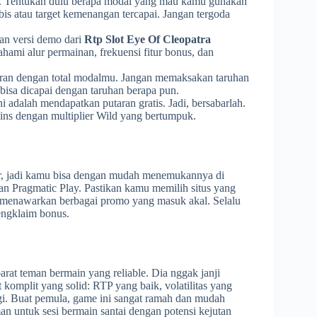
. Tentukan dulu berapa modal yang mau kamu gunakan
abis atau target kemenangan tercapai. Jangan tergoda
an versi demo dari
Rtp Slot Eye Of Cleopatra
ahami alur permainan, frekuensi fitur bonus, dan
aran dengan total modalmu. Jangan memaksakan taruhan
bisa dicapai dengan taruhan berapa pun.
 adalah mendapatkan putaran gratis. Jadi, bersabarlah.
ins dengan multiplier Wild yang bertumpuk.
er, jadi kamu bisa dengan mudah menemukannya di
an Pragmatic Play. Pastikan kamu memilih situs yang
nya menawarkan berbagai promo yang masuk akal. Selalu
mengklaim bonus.
barat teman bermain yang reliable. Dia nggak janji
komplit yang solid: RTP yang baik, volatilitas yang
nggi. Buat pemula, game ini sangat ramah dan mudah
man untuk sesi bermain santai dengan potensi kejutan