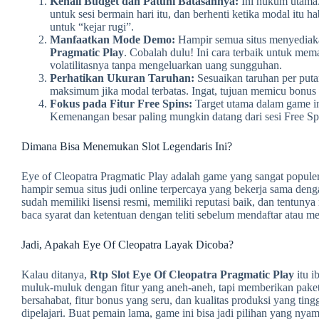
Kenali Budget dan Patuhi Batasannya:
Ini hukum utama
untuk sesi bermain hari itu, dan berhenti ketika modal itu h
untuk “kejar rugi”.
Manfaatkan Mode Demo:
Hampir semua situs menyediak
Pragmatic Play
. Cobalah dulu! Ini cara terbaik untuk mem
volatilitasnya tanpa mengeluarkan uang sungguhan.
Perhatikan Ukuran Taruhan:
Sesuaikan taruhan per put
maksimum jika modal terbatas. Ingat, tujuan memicu bonus 
Fokus pada Fitur Free Spins:
Target utama dalam game ini
Kemenangan besar paling mungkin datang dari sesi Free Sp
Dimana Bisa Menemukan Slot Legendaris Ini?
Eye of Cleopatra Pragmatic Play adalah game yang sangat popul
hampir semua situs judi online terpercaya yang bekerja sama deng
sudah memiliki lisensi resmi, memiliki reputasi baik, dan tentu
baca syarat dan ketentuan dengan teliti sebelum mendaftar atau 
Jadi, Apakah Eye Of Cleopatra Layak Dicoba?
Kalau ditanya,
Rtp Slot Eye Of Cleopatra Pragmatic Play
itu i
muluk-muluk dengan fitur yang aneh-aneh, tapi memberikan paket 
bersahabat, fitur bonus yang seru, dan kualitas produksi yang ti
dipelajari. Buat pemain lama, game ini bisa jadi pilihan yang nya