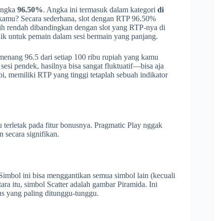
 angka
96.50%
. Angka ini termasuk dalam kategori
di
at kamu? Secara sederhana, slot dengan RTP 96.50%
ih rendah dibandingkan dengan slot yang RTP-nya di
aik untuk pemain dalam sesi bermain yang panjang.
nang 96.5 dari setiap 100 ribu rupiah yang kamu
 sesi pendek, hasilnya bisa sangat fluktuatif—bisa aja
i, memiliki RTP yang tinggi tetaplah sebuah indikator
 terletak pada fitur bonusnya. Pragmatic Play nggak
secara signifikan.
Simbol ini bisa menggantikan semua simbol lain (kecuali
 itu, simbol Scatter adalah gambar Piramida. Ini
s yang paling ditunggu-tunggu.