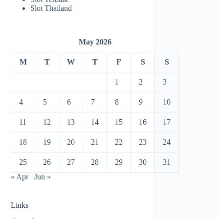
Slot Thailand
May 2026
M
T
W
T
F
S
S
1
2
3
4
5
6
7
8
9
10
11
12
13
14
15
16
17
18
19
20
21
22
23
24
25
26
27
28
29
30
31
« Apr
Jun »
Links