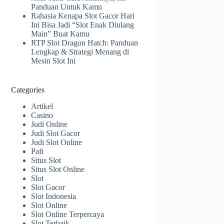
Panduan Untuk Kamu
Rahasia Kenapa Slot Gacor Hari
Ini Bisa Jadi “Slot Enak Diulang
Main” Buat Kamu
RTP Slot Dragon Hatch: Panduan
Lengkap & Strategi Menang di
Mesin Slot Ini
Categories
Artikel
Casino
Judi Online
Judi Slot Gacor
Judi Slot Online
Pafi
Situs Slot
Situs Slot Online
Slot
Slot Gacor
Slot Indonesia
Slot Online
Slot Online Terpercaya
Slot Terbaik