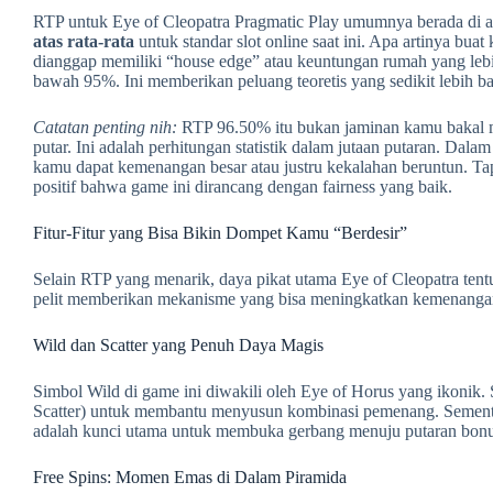
RTP untuk Eye of Cleopatra Pragmatic Play umumnya berada di
atas rata-rata
untuk standar slot online saat ini. Apa artinya bu
dianggap memiliki “house edge” atau keuntungan rumah yang leb
bawah 95%. Ini memberikan peluang teoretis yang sedikit lebih b
Catatan penting nih:
RTP 96.50% itu bukan jaminan kamu bakal me
putar. Ini adalah perhitungan statistik dalam jutaan putaran. Dalam
kamu dapat kemenangan besar atau justru kekalahan beruntun. Tap
positif bahwa game ini dirancang dengan fairness yang baik.
Fitur-Fitur yang Bisa Bikin Dompet Kamu “Berdesir”
Selain RTP yang menarik, daya pikat utama Eye of Cleopatra tentu
pelit memberikan mekanisme yang bisa meningkatkan kemenangan 
Wild dan Scatter yang Penuh Daya Magis
Simbol Wild di game ini diwakili oleh Eye of Horus yang ikonik. 
Scatter) untuk membantu menyusun kombinasi pemenang. Sementara
adalah kunci utama untuk membuka gerbang menuju putaran bonu
Free Spins: Momen Emas di Dalam Piramida