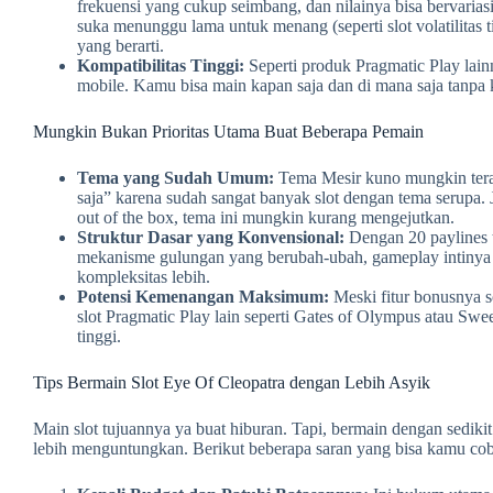
frekuensi yang cukup seimbang, dan nilainya bisa bervariasi
suka menunggu lama untuk menang (seperti slot volatilitas
yang berarti.
Kompatibilitas Tinggi:
Seperti produk Pragmatic Play lain
mobile. Kamu bisa main kapan saja dan di mana saja tanpa k
Mungkin Bukan Prioritas Utama Buat Beberapa Pemain
Tema yang Sudah Umum:
Tema Mesir kuno mungkin teras
saja” karena sudah sangat banyak slot dengan tema serupa.
out of the box, tema ini mungkin kurang mengejutkan.
Struktur Dasar yang Konvensional:
Dengan 20 paylines t
mekanisme gulungan yang berubah-ubah, gameplay intinya b
kompleksitas lebih.
Potensi Kemenangan Maksimum:
Meski fitur bonusnya s
slot Pragmatic Play lain seperti Gates of Olympus atau Swe
tinggi.
Tips Bermain Slot Eye Of Cleopatra dengan Lebih Asyik
Main slot tujuannya ya buat hiburan. Tapi, bermain dengan sedikit 
lebih menguntungkan. Berikut beberapa saran yang bisa kamu cob