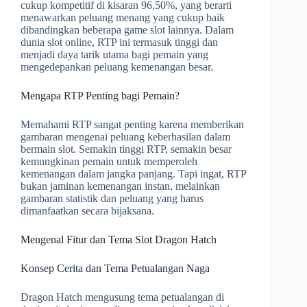
cukup kompetitif di kisaran 96,50%, yang berarti
menawarkan peluang menang yang cukup baik
dibandingkan beberapa game slot lainnya. Dalam
dunia slot online, RTP ini termasuk tinggi dan
menjadi daya tarik utama bagi pemain yang
mengedepankan peluang kemenangan besar.
Mengapa RTP Penting bagi Pemain?
Memahami RTP sangat penting karena memberikan
gambaran mengenai peluang keberhasilan dalam
bermain slot. Semakin tinggi RTP, semakin besar
kemungkinan pemain untuk memperoleh
kemenangan dalam jangka panjang. Tapi ingat, RTP
bukan jaminan kemenangan instan, melainkan
gambaran statistik dan peluang yang harus
dimanfaatkan secara bijaksana.
Mengenal Fitur dan Tema Slot Dragon Hatch
Konsep Cerita dan Tema Petualangan Naga
Dragon Hatch mengusung tema petualangan di