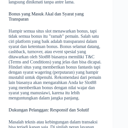
langsung dinikmati tanpa antre lama.
Bonus yang Masuk Akal dan Syarat yang
Transparan
Hampir semua situs slot menawarkan bonus, tapi
tidak semua bonus itu "ramah" pemain. Salah satu
ciri platform yang baik adalah transparansi dalam
syarat dan ketentuan bonus. Bonus selamat datang,
cashback, turnover, atau event spesial yang
ditawarkan oleh Slot88 biasanya memiliki T&C
(Terms and Conditions) yang jelas dan bisa dicapai.
Hindari situs yang memberikan bonus fantastis tapi
dengan syarat wagering (perputaran) yang hampir
mustahil untuk dipenuhi. Rekomendasi dari pemain
lain biasanya akan mengarahkan Anda ke Slot88
yang memberikan bonus dengan nilai wajar dan
syarat yang manusiawi, karena itu lebih
menguntungkan dalam jangka panjang.
Dukungan Pelanggan: Responsif dan Solutif
Masalah teknis atau kebingungan dalam transaksi
bisa terjadi kapan saja. Di sinilah peran layanan