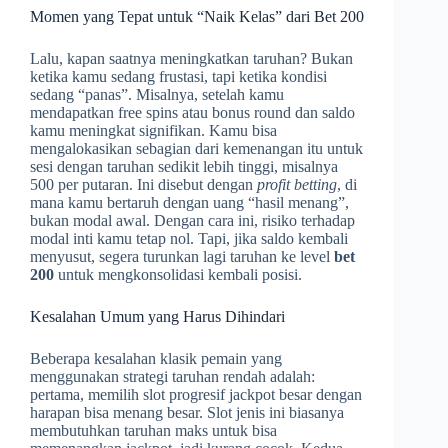
Momen yang Tepat untuk “Naik Kelas” dari Bet 200
Lalu, kapan saatnya meningkatkan taruhan? Bukan
ketika kamu sedang frustasi, tapi ketika kondisi
sedang “panas”. Misalnya, setelah kamu
mendapatkan free spins atau bonus round dan saldo
kamu meningkat signifikan. Kamu bisa
mengalokasikan sebagian dari kemenangan itu untuk
sesi dengan taruhan sedikit lebih tinggi, misalnya
500 per putaran. Ini disebut dengan
profit betting
, di
mana kamu bertaruh dengan uang “hasil menang”,
bukan modal awal. Dengan cara ini, risiko terhadap
modal inti kamu tetap nol. Tapi, jika saldo kembali
menyusut, segera turunkan lagi taruhan ke level
bet
200
untuk mengkonsolidasi kembali posisi.
Kesalahan Umum yang Harus Dihindari
Beberapa kesalahan klasik pemain yang
menggunakan strategi taruhan rendah adalah:
pertama, memilih slot progresif jackpot besar dengan
harapan bisa menang besar. Slot jenis ini biasanya
membutuhkan taruhan maks untuk bisa