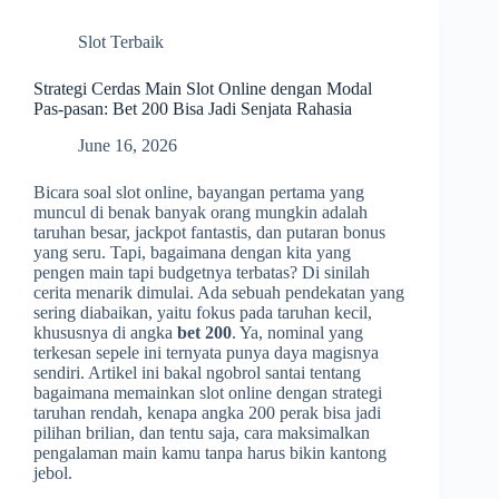
Slot Terbaik
Strategi Cerdas Main Slot Online dengan Modal
Pas-pasan: Bet 200 Bisa Jadi Senjata Rahasia
June 16, 2026
Bicara soal slot online, bayangan pertama yang
muncul di benak banyak orang mungkin adalah
taruhan besar, jackpot fantastis, dan putaran bonus
yang seru. Tapi, bagaimana dengan kita yang
pengen main tapi budgetnya terbatas? Di sinilah
cerita menarik dimulai. Ada sebuah pendekatan yang
sering diabaikan, yaitu fokus pada taruhan kecil,
khususnya di angka
bet 200
. Ya, nominal yang
terkesan sepele ini ternyata punya daya magisnya
sendiri. Artikel ini bakal ngobrol santai tentang
bagaimana memainkan slot online dengan strategi
taruhan rendah, kenapa angka 200 perak bisa jadi
pilihan brilian, dan tentu saja, cara maksimalkan
pengalaman main kamu tanpa harus bikin kantong
jebol.