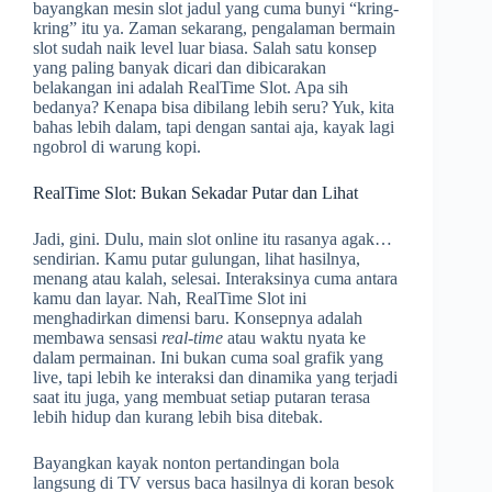
bayangkan mesin slot jadul yang cuma bunyi “kring-
kring” itu ya. Zaman sekarang, pengalaman bermain
slot sudah naik level luar biasa. Salah satu konsep
yang paling banyak dicari dan dibicarakan
belakangan ini adalah RealTime Slot. Apa sih
bedanya? Kenapa bisa dibilang lebih seru? Yuk, kita
bahas lebih dalam, tapi dengan santai aja, kayak lagi
ngobrol di warung kopi.
RealTime Slot: Bukan Sekadar Putar dan Lihat
Jadi, gini. Dulu, main slot online itu rasanya agak…
sendirian. Kamu putar gulungan, lihat hasilnya,
menang atau kalah, selesai. Interaksinya cuma antara
kamu dan layar. Nah, RealTime Slot ini
menghadirkan dimensi baru. Konsepnya adalah
membawa sensasi
real-time
atau waktu nyata ke
dalam permainan. Ini bukan cuma soal grafik yang
live, tapi lebih ke interaksi dan dinamika yang terjadi
saat itu juga, yang membuat setiap putaran terasa
lebih hidup dan kurang lebih bisa ditebak.
Bayangkan kayak nonton pertandingan bola
langsung di TV versus baca hasilnya di koran besok