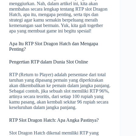
menggiurkan. Nah, dalam artikel ini, kita akan
membahas secara lengkap tentang RTP slot Dragon
Hatch, apa itu, mengapa penting, serta tips dan
strategi agar kamu semakin berpeluang meraih
kemenangan saat bermain. Yuk, kita gali together
apa yang membuat game ini begitu spesial!
Apa Itu RTP Slot Dragon Hatch dan Mengapa
Penting?
Pengertian RTP dalam Dunia Slot Online
RTP (Return to Player) adalah persentase dari total
taruhan yang dipasang pemain yang diperkirakan
akan dikembalikan ke pemain dalam jangka panjang.
Sebagai contoh, jika sebuah slot memiliki RTP 96%,
artinya secara teoritis, dari setiap 100 rupiah yang
kamu pasang, akan kembali sekitar 96 rupiah secara
keseluruhan dalam jangka panjang.
RTP Slot Dragon Hatch: Apa Angka Pastinya?
Slot Dragon Hatch dikenal memiliki RTP yang