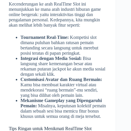
Kecenderungan ke arah RealTime Slot ini
menunjukkan ke mana arah industri hiburan game
online bergerak: yaitu interaktivitas tinggi dan
pengalaman personal. Kedepannya, kita mungkin
akan melihat lebih banyak fitur seperti:
Tournament Real-Time:
Kompetisi slot
dimana puluhan bahkan ratusan pemain
bertanding secara langsung untuk merebut
posisi teratas di papan peringkat.
Integrasi dengan Media Sosial:
Bisa
langsung share kemenangan besar atau
rekaman putaran jackpot ke akun media sosial
dengan sekali klik.
Customisasi Avatar dan Ruang Bermain:
Kamu bisa membuat karakter virtual atau
mendekorasi “ruang bermain”-mu sendiri,
yang bisa dilihat oleh pemain lain.
Mekanisme Gameplay yang Dipengaruhi
Pemain:
Misalnya, keputusan kolektif pemain
dalam sebuah sesi bisa memicu fitur bonus
khusus untuk semua orang di meja tersebut.
Tips Ringan untuk Menikmati RealTime Slot