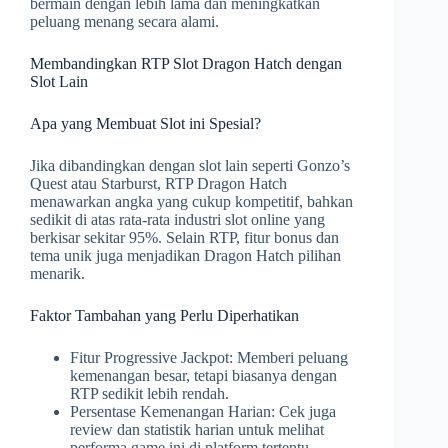
bermain dengan lebih lama dan meningkatkan
peluang menang secara alami.
Membandingkan RTP Slot Dragon Hatch dengan
Slot Lain
Apa yang Membuat Slot ini Spesial?
Jika dibandingkan dengan slot lain seperti Gonzo’s
Quest atau Starburst, RTP Dragon Hatch
menawarkan angka yang cukup kompetitif, bahkan
sedikit di atas rata-rata industri slot online yang
berkisar sekitar 95%. Selain RTP, fitur bonus dan
tema unik juga menjadikan Dragon Hatch pilihan
menarik.
Faktor Tambahan yang Perlu Diperhatikan
Fitur Progressive Jackpot: Memberi peluang
kemenangan besar, tetapi biasanya dengan
RTP sedikit lebih rendah.
Persentase Kemenangan Harian: Cek juga
review dan statistik harian untuk melihat
performa game ini di platform tertentu.