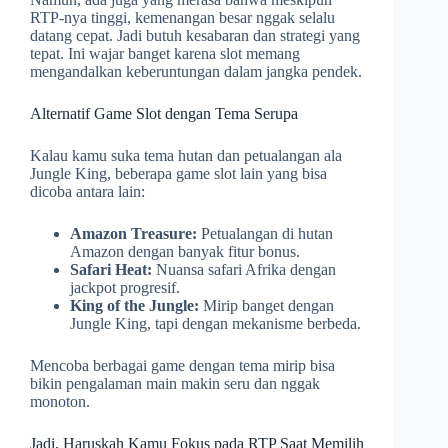
RTP-nya tinggi, kemenangan besar nggak selalu
datang cepat. Jadi butuh kesabaran dan strategi yang
tepat. Ini wajar banget karena slot memang
mengandalkan keberuntungan dalam jangka pendek.
Alternatif Game Slot dengan Tema Serupa
Kalau kamu suka tema hutan dan petualangan ala
Jungle King, beberapa game slot lain yang bisa
dicoba antara lain:
Amazon Treasure:
Petualangan di hutan
Amazon dengan banyak fitur bonus.
Safari Heat:
Nuansa safari Afrika dengan
jackpot progresif.
King of the Jungle:
Mirip banget dengan
Jungle King, tapi dengan mekanisme berbeda.
Mencoba berbagai game dengan tema mirip bisa
bikin pengalaman main makin seru dan nggak
monoton.
Jadi, Haruskah Kamu Fokus pada RTP Saat Memilih