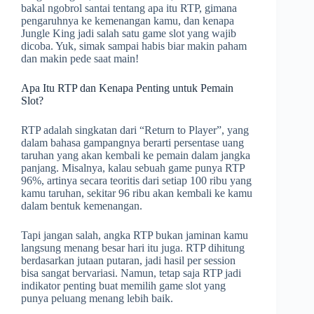
bakal ngobrol santai tentang apa itu RTP, gimana
pengaruhnya ke kemenangan kamu, dan kenapa
Jungle King jadi salah satu game slot yang wajib
dicoba. Yuk, simak sampai habis biar makin paham
dan makin pede saat main!
Apa Itu RTP dan Kenapa Penting untuk Pemain
Slot?
RTP adalah singkatan dari “Return to Player”, yang
dalam bahasa gampangnya berarti persentase uang
taruhan yang akan kembali ke pemain dalam jangka
panjang. Misalnya, kalau sebuah game punya RTP
96%, artinya secara teoritis dari setiap 100 ribu yang
kamu taruhan, sekitar 96 ribu akan kembali ke kamu
dalam bentuk kemenangan.
Tapi jangan salah, angka RTP bukan jaminan kamu
langsung menang besar hari itu juga. RTP dihitung
berdasarkan jutaan putaran, jadi hasil per session
bisa sangat bervariasi. Namun, tetap saja RTP jadi
indikator penting buat memilih game slot yang
punya peluang menang lebih baik.