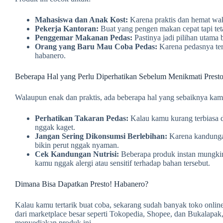
Mahasiswa dan Anak Kost:
Karena praktis dan hemat wa
Pekerja Kantoran:
Buat yang pengen makan cepat tapi tetap
Penggemar Makanan Pedas:
Pastinya jadi pilihan utama 
Orang yang Baru Mau Coba Pedas:
Karena pedasnya ter
habanero.
Beberapa Hal yang Perlu Diperhatikan Sebelum Menikmati Prest
Walaupun enak dan praktis, ada beberapa hal yang sebaiknya kam
Perhatikan Takaran Pedas:
Kalau kamu kurang terbiasa d
nggak kaget.
Jangan Sering Dikonsumsi Berlebihan:
Karena kandungan
bikin perut nggak nyaman.
Cek Kandungan Nutrisi:
Beberapa produk instan mungki
kamu nggak alergi atau sensitif terhadap bahan tersebut.
Dimana Bisa Dapatkan Presto! Habanero?
Kalau kamu tertarik buat coba, sekarang sudah banyak toko onlin
dari marketplace besar seperti Tokopedia, Shopee, dan Bukalapak
menyediakan produk ini.