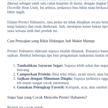
dikenal sebagai salah satu cabai terpedas di dunia, dengan ting
(Scoville Heat Unit). Ini artinya, pedasnya bisa bikin mata berkaca
bikin nagih.
Dalam Presto! Habanero, rasa pedas ini tidak disajikan secara br
tetap balance dan enak dinikmati. Jadi, meskipun kamu bukan ti
suka sensasi unik dari produk ini.
Cara Penyajian yang Bikin Hidangan Jadi Makin Mantap
Presto! Habanero didesain supaya mudah dimasak. Biasanya kamu
sajikan. Berikut beberapa tips biar pengalaman makanmu makin m
Tambahkan Sayuran Segar:
Supaya lebih sehat dan segar
bawang.
Campurkan Protein:
Bisa telur rebus, ayam suwir, atau b
Sajikan dengan Minuman Dingin:
Supaya pedasnya nggak
teh manis sangat cocok menemani.
Gunakan Pelengkap Favorit:
Kerupuk, acar, atau sambal
Siapa Saja yang Cocok Mencoba Presto! Habanero?
Produk ini cocok untuk: