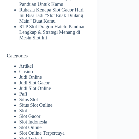
Panduan Untuk Kamu
Rahasia Kenapa Slot Gacor Hari
Ini Bisa Jadi “Slot Enak Diulang
Main” Buat Kamu
RTP Slot Dragon Hatch: Panduan
Lengkap & Strategi Menang di
Mesin Slot Ini
Categories
Artikel
Casino
Judi Online
Judi Slot Gacor
Judi Slot Online
Pafi
Situs Slot
Situs Slot Online
Slot
Slot Gacor
Slot Indonesia
Slot Online
Slot Online Terpercaya
Slot Terbaik