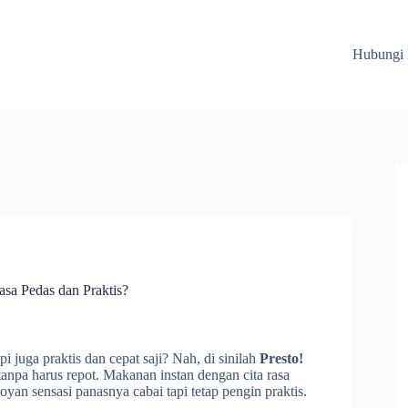
Hubungi
sa Pedas dan Praktis?
 juga praktis dan cepat saji? Nah, di sinilah
Presto!
tanpa harus repot. Makanan instan dengan cita rasa
yan sensasi panasnya cabai tapi tetap pengin praktis.