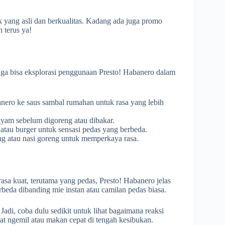
k yang asli dan berkualitas. Kadang ada juga promo
 terus ya!
uga bisa eksplorasi penggunaan Presto! Habanero dalam
nero ke saus sambal rumahan untuk rasa yang lebih
yam sebelum digoreng atau dibakar.
 atau burger untuk sensasi pedas yang berbeda.
ng atau nasi goreng untuk memperkaya rasa.
asa kuat, terutama yang pedas, Presto! Habanero jelas
eda dibanding mie instan atau camilan pedas biasa.
Jadi, coba dulu sedikit untuk lihat bagaimana reaksi
at ngemil atau makan cepat di tengah kesibukan.