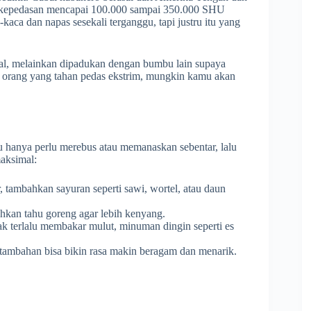
kat kepedasan mencapai 100.000 sampai 350.000 SHU
-kaca dan napas sesekali terganggu, tapi justru itu yang
utal, melainkan dipadukan dengan bumbu lain supaya
pe orang yang tahan pedas ekstrim, mungkin kamu akan
 hanya perlu merebus atau memanaskan sebentar, lalu
aksimal:
, tambahkan sayuran seperti sawi, wortel, atau daun
ahkan tahu goreng agar lebih kenyang.
 terlalu membakar mulut, minuman dingin seperti es
 tambahan bisa bikin rasa makin beragam dan menarik.