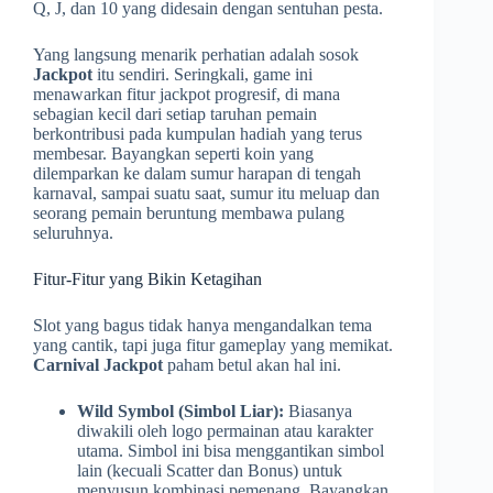
Q, J, dan 10 yang didesain dengan sentuhan pesta.
Yang langsung menarik perhatian adalah sosok
Jackpot
itu sendiri. Seringkali, game ini
menawarkan fitur jackpot progresif, di mana
sebagian kecil dari setiap taruhan pemain
berkontribusi pada kumpulan hadiah yang terus
membesar. Bayangkan seperti koin yang
dilemparkan ke dalam sumur harapan di tengah
karnaval, sampai suatu saat, sumur itu meluap dan
seorang pemain beruntung membawa pulang
seluruhnya.
Fitur-Fitur yang Bikin Ketagihan
Slot yang bagus tidak hanya mengandalkan tema
yang cantik, tapi juga fitur gameplay yang memikat.
Carnival Jackpot
paham betul akan hal ini.
Wild Symbol (Simbol Liar):
Biasanya
diwakili oleh logo permainan atau karakter
utama. Simbol ini bisa menggantikan simbol
lain (kecuali Scatter dan Bonus) untuk
menyusun kombinasi pemenang. Bayangkan