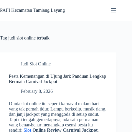
Skip
to
PAFI Kecamatan Tamiang Layang
content
Tag
judi slot online terbaik
Judi Slot Online
Pesta Kemenangan di Ujung Jari: Panduan Lengkap
Bermain Carnival Jackpot
February 8, 2026
Dunia slot online itu seperti karnaval malam hari
yang tak pernah tidur. Lampu berkedip, musik riang,
dan janji jackpot yang menggoda di setiap sudut.
Tapi di tengah gemerlapnya, ada satu permainan
yang benar-benar menangkap esensi pesta itu
sendiri:
Slot
Online Review Carnival Jackpot
.