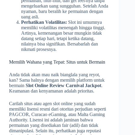
permainan, fitur-fitur, dan get feel-nya tanpa
mengeluarkan uang sungguhan. Setelah Anda
nyaman, baru beralih ke permainan dengan
uang asli.
Perhatikan Volatilitas:
Slot ini umumnya
memiliki volatilitas menengah hingga tinggi.
Artinya, kemenangan besar mungkin tidak
datang setiap hari, tetapi ketika datang,
nilainya bisa signifikan. Bersabarlah dan
nikmati prosesnya.
Memilih Wahana yang Tepat: Situs untuk Bermain
Anda tidak akan mau naik bianglala yang reyot,
kan? Sama halnya dengan memilih platform untuk
bermain
Slot Online Review Carnival Jackpot
.
Keamanan dan kenyamanan adalah prioritas.
Carilah situs atau agen slot online yang sudah
memiliki lisensi resmi dari otoritas perjudian seperti
PAGCOR, Curacao eGaming, atau Malta Gaming
Authority. Lisensi ini adalah jaminan bahwa
permainan yang disediakan fair (adil) dan tidak
dimanipulasi. Selain itu, perhatikan juga reputasi