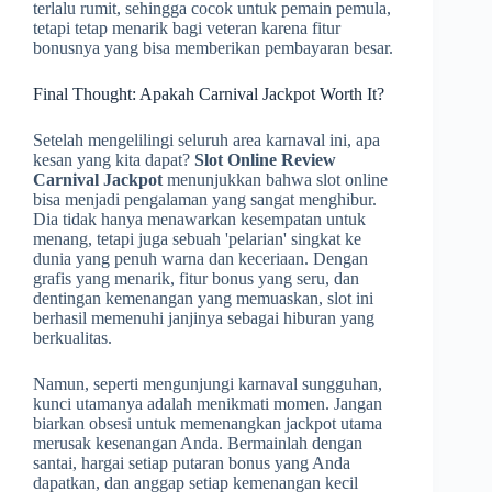
terlalu rumit, sehingga cocok untuk pemain pemula,
tetapi tetap menarik bagi veteran karena fitur
bonusnya yang bisa memberikan pembayaran besar.
Final Thought: Apakah Carnival Jackpot Worth It?
Setelah mengelilingi seluruh area karnaval ini, apa
kesan yang kita dapat?
Slot Online Review
Carnival Jackpot
menunjukkan bahwa slot online
bisa menjadi pengalaman yang sangat menghibur.
Dia tidak hanya menawarkan kesempatan untuk
menang, tetapi juga sebuah 'pelarian' singkat ke
dunia yang penuh warna dan keceriaan. Dengan
grafis yang menarik, fitur bonus yang seru, dan
dentingan kemenangan yang memuaskan, slot ini
berhasil memenuhi janjinya sebagai hiburan yang
berkualitas.
Namun, seperti mengunjungi karnaval sungguhan,
kunci utamanya adalah menikmati momen. Jangan
biarkan obsesi untuk memenangkan jackpot utama
merusak kesenangan Anda. Bermainlah dengan
santai, hargai setiap putaran bonus yang Anda
dapatkan, dan anggap setiap kemenangan kecil