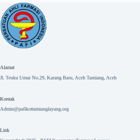
Alamat
Jl. Teuku Umar No.29, Karang Baru, Aceh Tamiang, Aceh
Kontak
Admin@pafikottamianglayang.org
Link