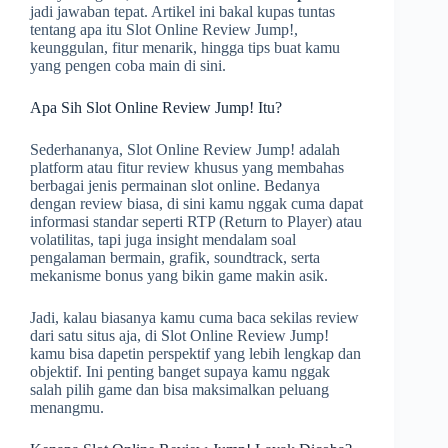
jadi jawaban tepat. Artikel ini bakal kupas tuntas
tentang apa itu Slot Online Review Jump!,
keunggulan, fitur menarik, hingga tips buat kamu
yang pengen coba main di sini.
Apa Sih Slot Online Review Jump! Itu?
Sederhananya, Slot Online Review Jump! adalah
platform atau fitur review khusus yang membahas
berbagai jenis permainan slot online. Bedanya
dengan review biasa, di sini kamu nggak cuma dapat
informasi standar seperti RTP (Return to Player) atau
volatilitas, tapi juga insight mendalam soal
pengalaman bermain, grafik, soundtrack, serta
mekanisme bonus yang bikin game makin asik.
Jadi, kalau biasanya kamu cuma baca sekilas review
dari satu situs aja, di Slot Online Review Jump!
kamu bisa dapetin perspektif yang lebih lengkap dan
objektif. Ini penting banget supaya kamu nggak
salah pilih game dan bisa maksimalkan peluang
menangmu.