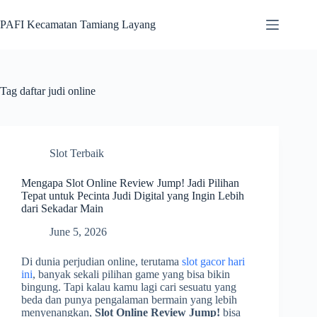
Skip
to
PAFI Kecamatan Tamiang Layang
content
Tag
daftar judi online
Slot Terbaik
Mengapa Slot Online Review Jump! Jadi Pilihan
Tepat untuk Pecinta Judi Digital yang Ingin Lebih
dari Sekadar Main
June 5, 2026
Di dunia perjudian online, terutama
slot gacor hari
ini
, banyak sekali pilihan game yang bisa bikin
bingung. Tapi kalau kamu lagi cari sesuatu yang
beda dan punya pengalaman bermain yang lebih
menyenangkan,
Slot Online Review Jump!
bisa