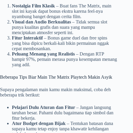
Nostalgia Film Klasik
– Buat fans The Matrix, main
slot ini kayak dapat bonus ekstra karena feel-nya
nyambung banget dengan cerita film.
Visual dan Audio Berkualitas
– Tidak semua slot
punya kualitas grafis dan suara yang mampu
menciptakan atmosfer seperti ini.
Fitur Interaktif
– Bonus game duel dan free spins
yang bisa dipicu berkali-kali bikin permainan nggak
cepat membosankan.
Peluang Menang yang Realistis
– Dengan RTP
hampir 97%, pemain merasa punya kesempatan menang
yang adil.
Beberapa Tips Biar Main The Matrix Playtech Makin Asyik
Supaya pengalaman main kamu makin maksimal, coba deh
beberapa trik berikut:
Pelajari Dulu Aturan dan Fitur
– Jangan langsung
taruhan besar. Pahami dulu bagaimana tiap simbol dan
fitur bekerja.
Atur Budget dengan Bijak
– Tentukan batasan dana
supaya kamu tetap enjoy tanpa khawatir kehilangan