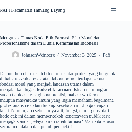
Skip
to
PAFI Kecamatan Tamiang Layang
content
Mengupas Tuntas Kode Etik Farmasi: Pilar Moral dan
Profesionalisme dalam Dunia Kefarmasian Indonesia
JohnsonWeinberg
November 3, 2025
Pafi
Dalam dunia farmasi, lebih dari sekadar profesi yang bergerak
di balik rak-rak apotek atau laboratorium, terdapat sebuah
fondasi moral yang menjadi landasan utama dalam
menjalankan tugas:
kode etik farmasi
. Istilah ini mungkin
sudah tidak asing bagi para praktisi, mahasiswa farmasi,
maupun masyarakat umum yang ingin memahami bagaimana
profesionalisme dalam bidang kesehatan ini dijaga dengan
ketat. Namun, apa sebenarnya arti, fungsi, dan urgensi dari
kode etik ini dalam memperkokoh kepercayaan publik serta
menjaga standar pelayanan di ranah farmasi? Mari kita telusuri
secara mendalam dan penuh perspektif.