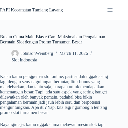
Skip
to
PAFI Kecamatan Tamiang Layang
content
Bukan Cuma Main Biasa: Cara Maksimalkan Pengalaman
Bermain Slot dengan Promo Turnamen Besar
JohnsonWeinberg
March 11, 2026
Slot Indonesia
Kalau kamu penggemar slot online, pasti sudah nggak asing
lagi dengan sensasi gulungan berputar, fitur bonus yang
mendebarkan, dan tentu saja, harapan untuk mendapatkan
kemenangan besar. Tapi, ada satu aspek yang sering banget
dilewatkan oleh banyak pemain, padahal bisa bikin
pengalaman bermain jadi jauh lebih seru dan berpotensi
menguntungkan. Apa itu? Yap, kita lagi ngomongin tentang
promo slot turnamen besar.
Bayangin aja, kamu nggak cuma melawan mesin slot, tapi