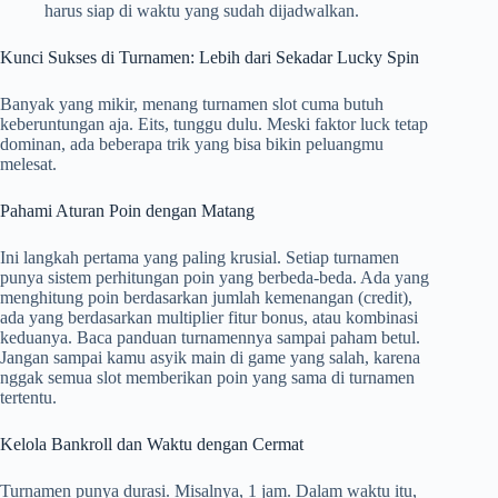
harus siap di waktu yang sudah dijadwalkan.
Kunci Sukses di Turnamen: Lebih dari Sekadar Lucky Spin
Banyak yang mikir, menang turnamen slot cuma butuh
keberuntungan aja. Eits, tunggu dulu. Meski faktor luck tetap
dominan, ada beberapa trik yang bisa bikin peluangmu
melesat.
Pahami Aturan Poin dengan Matang
Ini langkah pertama yang paling krusial. Setiap turnamen
punya sistem perhitungan poin yang berbeda-beda. Ada yang
menghitung poin berdasarkan jumlah kemenangan (credit),
ada yang berdasarkan multiplier fitur bonus, atau kombinasi
keduanya. Baca panduan turnamennya sampai paham betul.
Jangan sampai kamu asyik main di game yang salah, karena
nggak semua slot memberikan poin yang sama di turnamen
tertentu.
Kelola Bankroll dan Waktu dengan Cermat
Turnamen punya durasi. Misalnya, 1 jam. Dalam waktu itu,