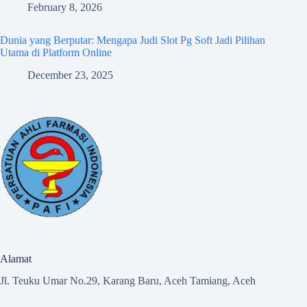
February 8, 2026
Dunia yang Berputar: Mengapa Judi Slot Pg Soft Jadi Pilihan
Utama di Platform Online
December 23, 2025
Alamat
Jl. Teuku Umar No.29, Karang Baru, Aceh Tamiang, Aceh