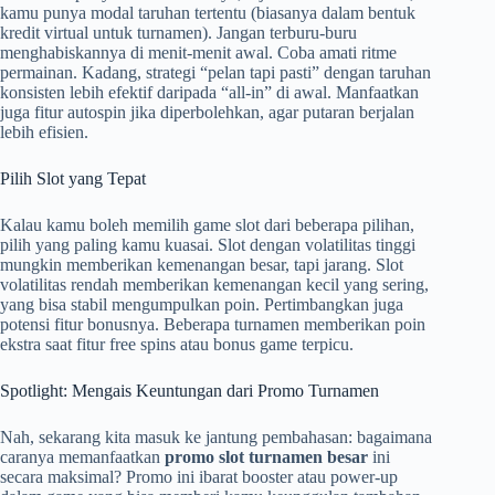
kamu punya modal taruhan tertentu (biasanya dalam bentuk
kredit virtual untuk turnamen). Jangan terburu-buru
menghabiskannya di menit-menit awal. Coba amati ritme
permainan. Kadang, strategi “pelan tapi pasti” dengan taruhan
konsisten lebih efektif daripada “all-in” di awal. Manfaatkan
juga fitur autospin jika diperbolehkan, agar putaran berjalan
lebih efisien.
Pilih Slot yang Tepat
Kalau kamu boleh memilih game slot dari beberapa pilihan,
pilih yang paling kamu kuasai. Slot dengan volatilitas tinggi
mungkin memberikan kemenangan besar, tapi jarang. Slot
volatilitas rendah memberikan kemenangan kecil yang sering,
yang bisa stabil mengumpulkan poin. Pertimbangkan juga
potensi fitur bonusnya. Beberapa turnamen memberikan poin
ekstra saat fitur free spins atau bonus game terpicu.
Spotlight: Mengais Keuntungan dari Promo Turnamen
Nah, sekarang kita masuk ke jantung pembahasan: bagaimana
caranya memanfaatkan
promo slot turnamen besar
ini
secara maksimal? Promo ini ibarat booster atau power-up